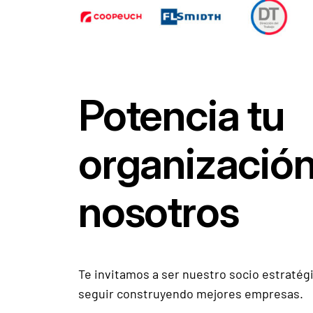
Potencia tu
organizació
nosotros
Te invitamos a ser nuestro socio estraté
seguir construyendo mejores empresas.