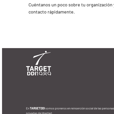
Cuéntanos un poco sobre tu organización
contacto rápidamente.
En
TARGETDDI
somos pioneros en reinserción social de las persona
privadas de libertad: