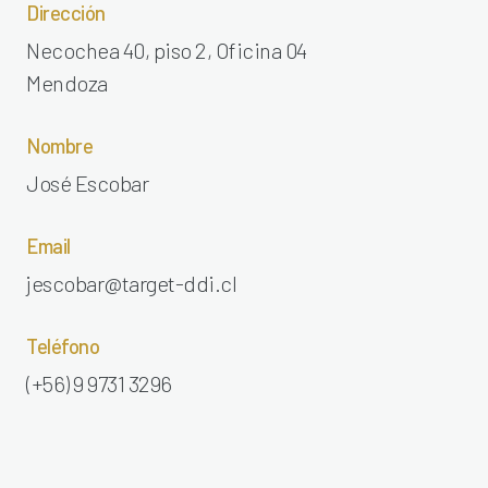
Dirección
Necochea 40, piso 2, Oficina 04
Mendoza
Nombre
José Escobar
Email
jescobar@target-ddi.cl
Teléfono
(+56) 9 9731 3296