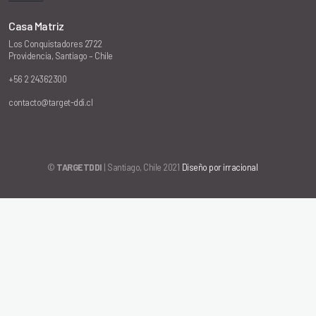
Casa Matriz
Los Conquistadores 2722
Providencia, Santiago – Chile
+56 2 24362300
contacto@target-ddi.cl
©
TARGETDDI
| Santiago, Chile 2021
Diseño por irracional