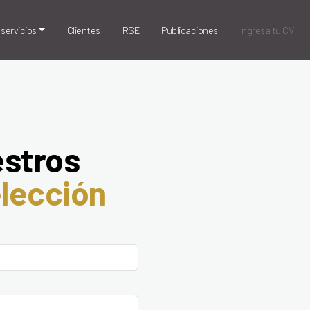
servicios
Clientes
RSE
Publicaciones
Ingresa tu CV
estros
lección