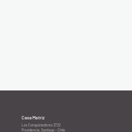
Casa Matriz
Los Conquistadores 2722
Providencia, Santiago – Chile