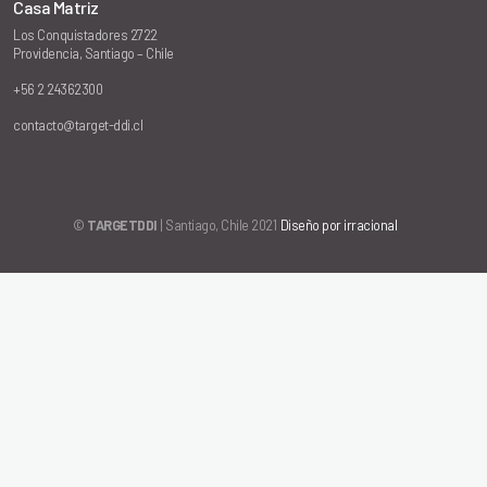
Casa Matriz
Los Conquistadores 2722
Providencia, Santiago – Chile
+56 2 24362300
contacto@target-ddi.cl
©
TARGETDDI
| Santiago, Chile 2021
Diseño por irracional