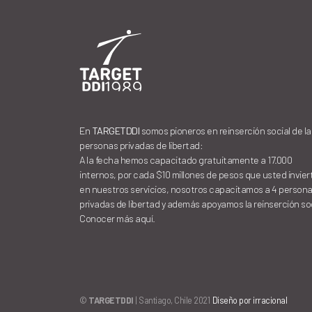
En
TARGETDDI
somos pioneros en reinserción social de la
personas privadas de libertad:
A la fecha hemos capacitado gratuitamente a 17.000
internos, por cada $10 millones de pesos que usted invier
en nuestros servicios, nosotros capacitamos a 4 person
privadas de libertad y además apoyamos la reinserción soc
Conocer más aquí.
©
TARGETDDI
| Santiago, Chile 2021
Diseño por irracional