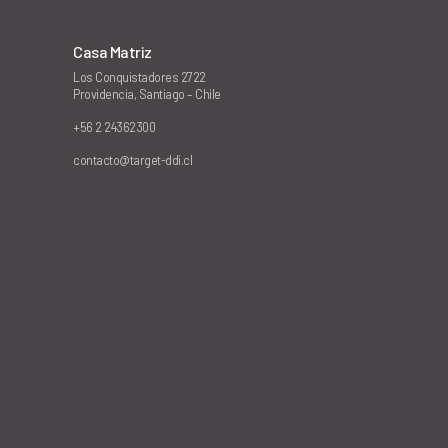
Casa Matriz
Los Conquistadores 2722
Providencia, Santiago – Chile
+56 2 24362300
contacto@target-ddi.cl